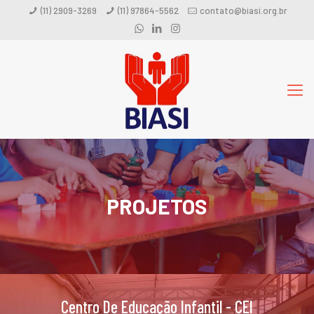
(11) 2909-3269
(11) 97864-5562
contato@biasi.org.br
PROJETOS
Centro De Educação Infantil - CEI